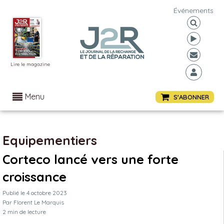
Événements
Lire le magazine
Menu
S'ABONNER
Equipementiers
Corteco lancé vers une forte
croissance
Publié le
4 octobre 2023
Par
Florent Le Marquis
2
min de lecture