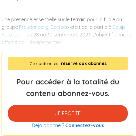
Une présence essentielle sur le terrain pour la filiale du
groupe
Freudenberg
.
Corteco
était de la partie à
Equip
Auto Lyon
, du 28 au 30 septembre 2023. L'objectif principal
affiché par l'équipementier
Ce contenu est
réservé aux abonnés
Pour accéder à la totalité du
contenu abonnez-vous.
JE PROFITE
Déjà abonné ?
Connectez-vous