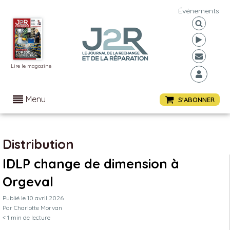
Événements
Lire le magazine
Menu
S'ABONNER
Distribution
IDLP change de dimension à
Orgeval
Publié le
10 avril 2026
Par
Charlotte Morvan
< 1
min de lecture