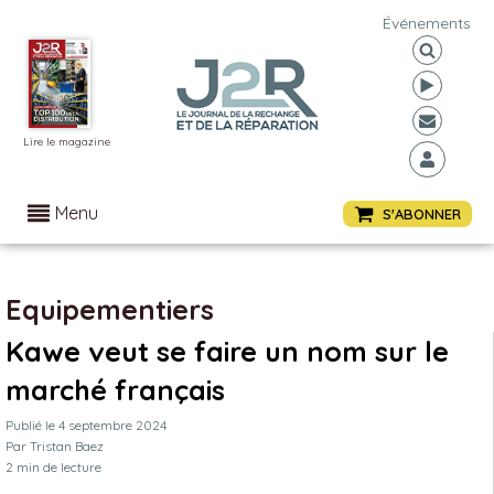
Événements
Lire le magazine
Menu
S'ABONNER
Equipementiers
Kawe veut se faire un nom sur le
marché français
Publié le
4 septembre 2024
Par
Tristan Baez
2
min de lecture