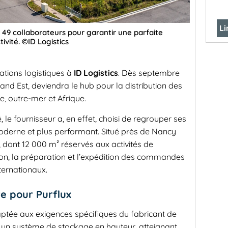
Li
a 49 collaborateurs pour garantir une parfaite
ivité. ©ID Logistics
ations logistiques à
ID Logistics
. Dès septembre
rand Est, deviendra le hub pour la distribution des
e, outre-mer et Afrique.
 le fournisseur a, en effet, choisi de regrouper ses
moderne et plus performant. Situé près de Nancy
², dont 12 000 m² réservés aux activités de
tion, la préparation et l’expédition des commandes
ternationaux.
re pour Purflux
aptée aux exigences spécifiques du fabricant de
t un système de stockage en hauteur, atteignant