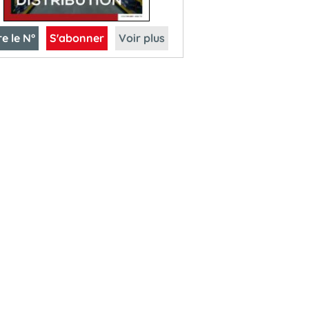
re le N°
S'abonner
Voir plus