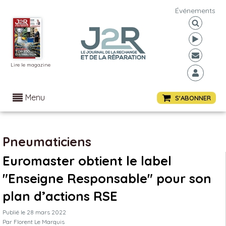
Événements
Lire le magazine
Menu
S'ABONNER
Pneumaticiens
Euromaster obtient le label
"Enseigne Responsable" pour son
plan d’actions RSE
Publié le
28 mars 2022
Par
Florent Le Marquis