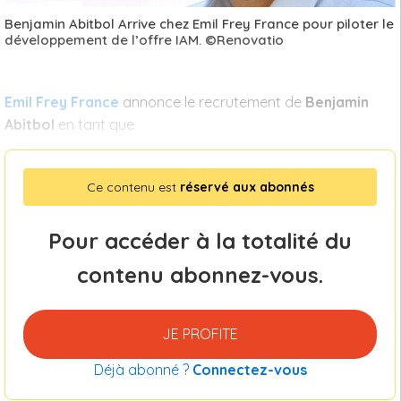
Benjamin Abitbol Arrive chez Emil Frey France pour piloter le
développement de l’offre IAM. ©Renovatio
Emil Frey France
annonce le recrutement de
Benjamin
Abitbol
en tant que
Ce contenu est
réservé aux abonnés
Pour accéder à la totalité du
contenu abonnez-vous.
JE PROFITE
Déjà abonné ?
Connectez-vous