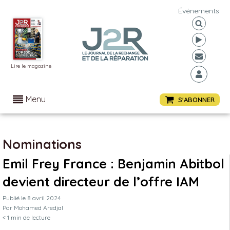
Événements
Lire le magazine
Menu
S'ABONNER
Nominations
Emil Frey France : Benjamin Abitbol
devient directeur de l’offre IAM
Publié le
8 avril 2024
Par
Mohamed Aredjal
< 1
min de lecture