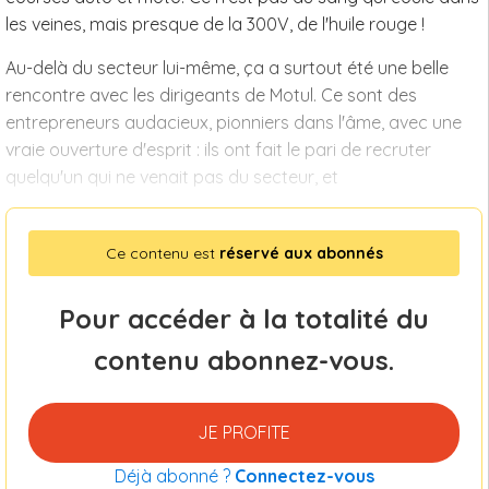
les veines, mais presque de la 300V, de l'huile rouge !
Au-delà du secteur lui-même, ça a surtout été une belle
rencontre avec les dirigeants de Motul. Ce sont des
entrepreneurs audacieux, pionniers dans l'âme, avec une
vraie ouverture d'esprit : ils ont fait le pari de recruter
quelqu'un qui ne venait pas du secteur, et
Ce contenu est
réservé aux abonnés
Pour accéder à la totalité du
contenu abonnez-vous.
JE PROFITE
Déjà abonné ?
Connectez-vous