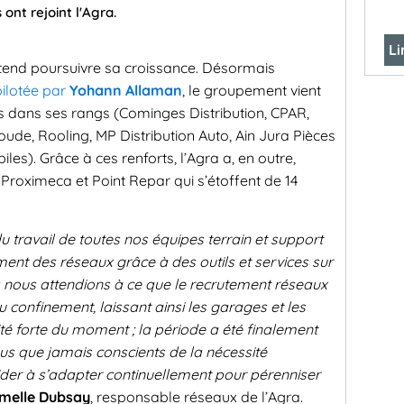
nt rejoint l'Agra.
Li
entend poursuivre sa croissance. Désormais
pilotée par
Yohann Allaman
, le groupement vient
rs dans ses rangs (Cominges Distribution, CPAR,
ude, Rooling, MP Distribution Auto, Ain Jura Pièces
es). Grâce à ces renforts, l’Agra a, en outre,
Proximeca et Point Repar qui s’étoffent de 14
u travail de toutes nos équipes terrain et support
ent des réseaux grâce à des outils et services sur
s nous attendions à ce que le recrutement réseaux
u confinement, laissant ainsi les garages et les
vité forte du moment ; la période a été finalement
plus que jamais conscients de la nécessité
der à s’adapter continuellement pour pérenniser
melle Dubsay
, responsable réseaux de l’Agra.