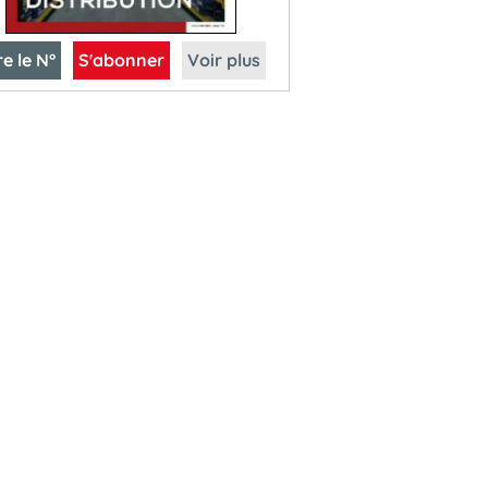
re le N°
S'abonner
Voir plus