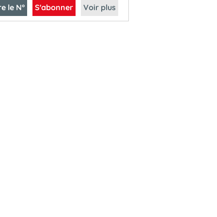
re le N°
S'abonner
Voir plus