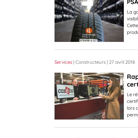
PSA
La g
visib
Cette
produ
Services
| Constructeurs
| 27 avril 2018
Rap
cer
Le ré
certi
lors 
perme