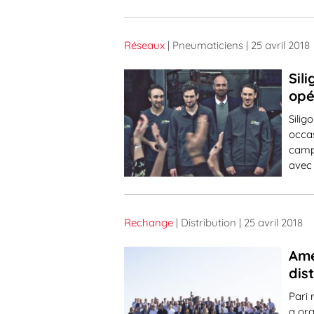
Réseaux
| Pneumaticiens
| 25 avril 2018
Sil
opé
Silig
occas
campa
avec
Rechange
| Distribution
| 25 avril 2018
Ame
dis
Pari 
a org