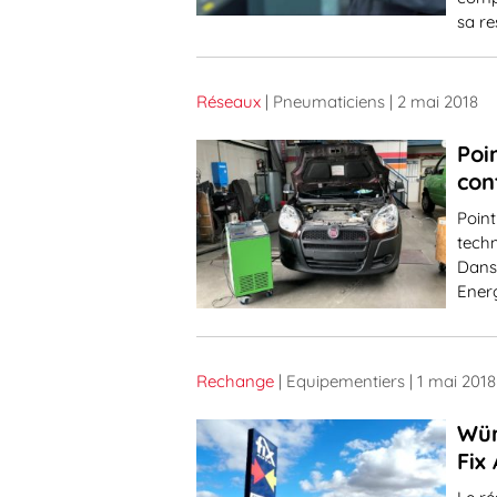
sa re
Réseaux
| Pneumaticiens
| 2 mai 2018
Poi
con
Point
tech
Dans 
Ener
Rechange
| Equipementiers
| 1 mai 2018
Wür
Fix