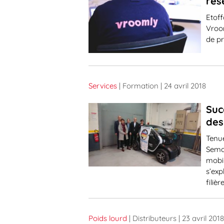
rés
Etoff
Vroo
de pr
Services
| Formation
| 24 avril 2018
Suc
des
Tenue
Semai
mobil
s’exp
filière
Poids lourd
| Distributeurs
| 23 avril 2018