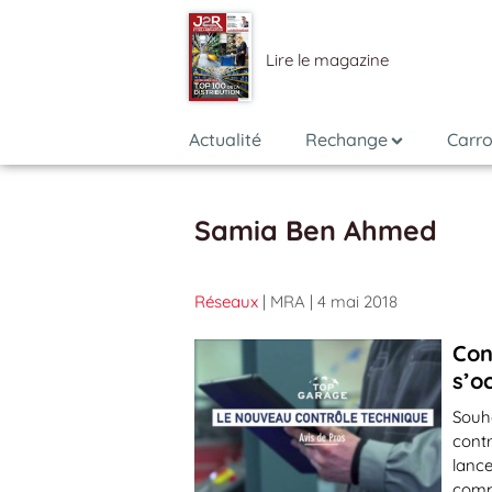
Lire le magazine
Actualité
Rechange
Carro
Samia Ben Ahmed
Réseaux
| MRA
| 4 mai 2018
Con
s’o
Souha
contr
lance
comp