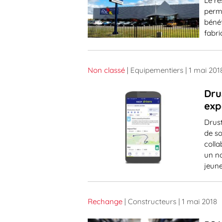
Le ré
perm
bénéf
fabri
Non classé
| Equipementiers
| 1 mai 201
Dru
exp
Drus
de so
colla
un n
jeune
Rechange
| Constructeurs
| 1 mai 2018