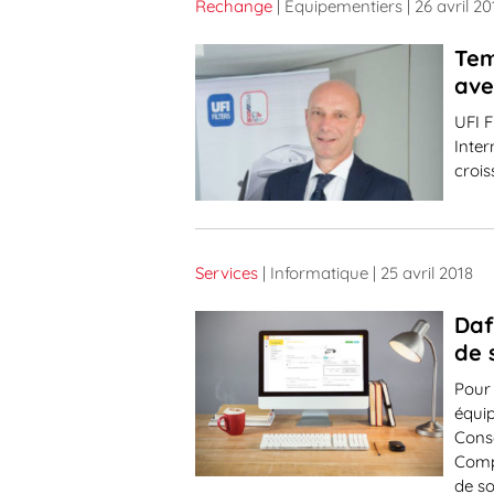
Rechange
| Equipementiers
| 26 avril 20
Tem
ave
UFI F
Inter
crois
Services
| Informatique
| 25 avril 2018
Daf
de 
Pour 
équip
Conse
Compé
de so