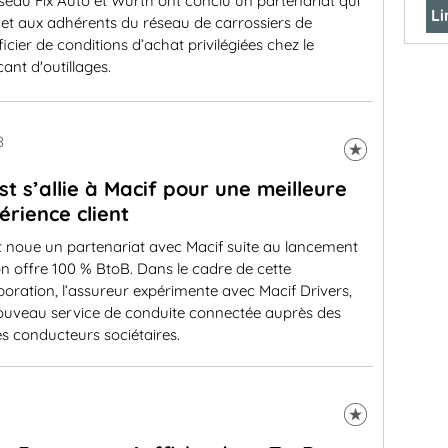
seau Fix Auto et Würth ont conclu un partenariat qui
Li
et aux adhérents du réseau de carrossiers de
icier de conditions d’achat privilégiées chez le
cant d'outillages.
8
st s’allie à Macif pour une meilleure
érience client
t noue un partenariat avec Macif suite au lancement
n offre 100 % BtoB. Dans le cadre de cette
boration, l’assureur expérimente avec Macif Drivers,
ouveau service de conduite connectée auprès des
s conducteurs sociétaires.