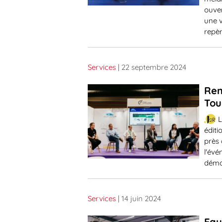
ouver
une v
repèr
Services
| 22 septembre 2024
Ren
Tou
L
éditi
près 
l'év
démon
Services
| 14 juin 2024
Equ