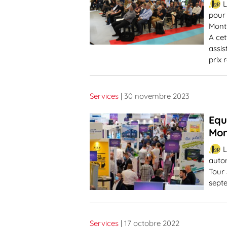
L
pour 
Montp
A ce
assis
prix 
Services
| 30 novembre 2023
Equ
Mon
L
auto
Tour 
sept
Services
| 17 octobre 2022