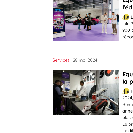
l'é
L
juin 
900 p
répo
Services
| 28 mai 2024
Equ
la 
E
2024,
Renne
anné
plus 
Le p
inédit