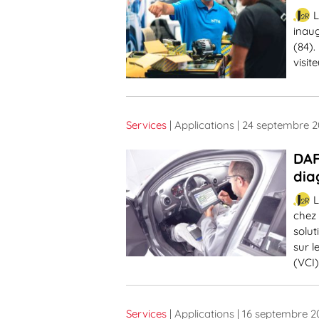
L
inau
(84).
visit
Services
| Applications
| 24 septembre 2
DAF
dia
L
chez
solut
sur l
(VCI)
Services
| Applications
| 16 septembre 2