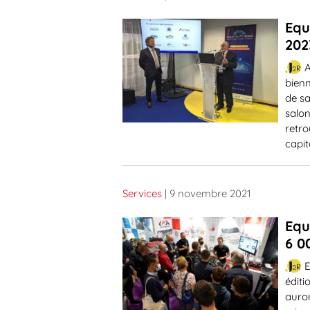
Equ
202
A
bienn
de sa
salon
retro
capit
Services
| 9 novembre 2021
Equ
6 0
E
éditi
auron