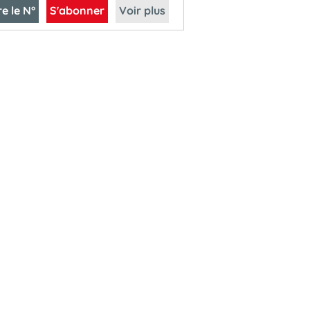
re le N°
S'abonner
Voir plus