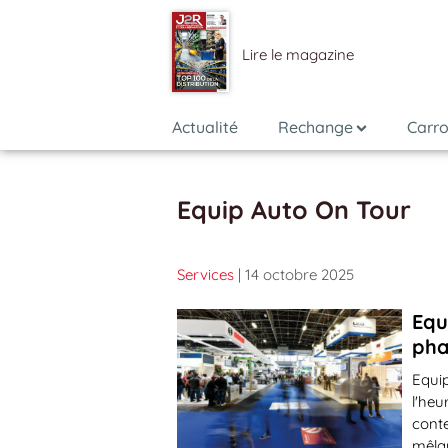
Lire le magazine
Actualité
Rechange
Carro
Equip Auto On Tour
Services
| 14 octobre 2025
Equ
pha
Equip
l'heu
cont
mêlan