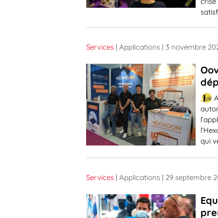
crise
sati
Services
| Applications
| 3 novembre 20
Oov
dép
A
autom
l’app
l’He
qui v
Services
| Applications
| 29 septembre 2
Equ
pre