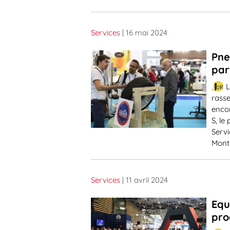
Services
| 16 mai 2024
Pne
par
L
rasse
encor
S, le
Servi
Montp
Services
| 11 avril 2024
Equ
pr